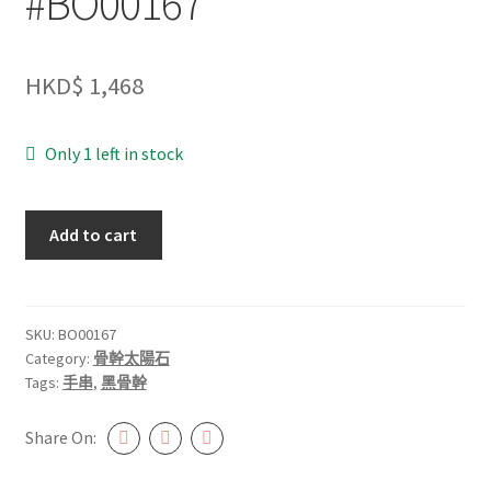
#BO00167
HKD$
1,468
Only 1 left in stock
黑
Add to cart
骨
幹
13.5mm+
#BO00167
SKU:
BO00167
Category:
骨幹太陽石
quantity
Tags:
手串
,
黑骨幹
Share On: