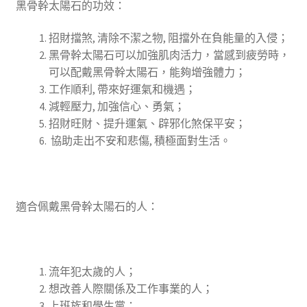
黑骨幹太陽石的功效：
招財擋煞, 清除不潔之物, 阻擋外在負能量的入侵；
黑骨幹太
陽石可以加強肌肉活力，當感到疲勞時，
可以配戴
黑骨幹
太陽石，能夠增強體力；
工作順利, 帶來好運氣和機遇；
減輕壓力, 加強信心、勇氣；
招財旺財、提升運氣、辟邪化煞保平安；
協助走出不安和悲傷, 積極面對生活。
適合佩戴黑骨幹太陽石的人：
流年犯太歲的人；
想改善人際關係及工作事業的人；
上班族和學生黨；