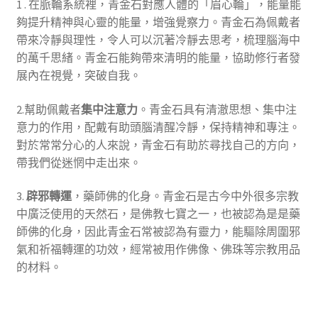
1 . 在脈輪系統裡，青金石對應人體的「眉心輪」，能量能
夠提升精神與心靈的能量，增強覺察力。青金石為佩戴者
帶來冷靜與理性，令人可以沉著冷靜去思考，梳理腦海中
的萬千思緒。青金石能夠帶來清明的能量，協助修行者發
展內在視覺，突破自我。
2.幫助佩戴者
集中注意力
。青金石具有清澈思想、集中注
意力的作用，配戴有助頭腦清醒冷靜，保持精神和專注。
對於常常分心的人來說，青金石有助於尋找自己的方向，
帶我們從迷惘中走出來。
3.
辟邪轉運
，藥師佛的化身。青金石是古今中外很多宗教
中廣泛使用的天然石，是佛教七寶之一，也被認為是是藥
師佛的化身，因此青金石常被認為有靈力，能驅除周圍邪
氣和祈福轉運的功效，經常被用作佛像、佛珠等宗教用品
的材料。