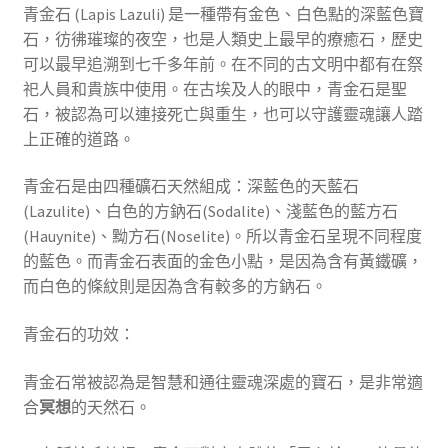
青金石 (Lapis Lazuli) 是一種帶有金色、白色點的深藍色寶
石，彷彿璀璨的夜空，也是人類史上最早的療癒石，歷史
可以最早追溯到七千多年前。在不同的古文明中都有在祭
祀人員和貴族中使用。在古埃及人的眼中，青金石是聖
石，被認為可以連接死亡與重生，也可以守護靈魂讓人踏
上正確的道路。
青金石是由四種礦石天然組成：深藍色的天藍石
(Lazulite)、白色的方鈉石(Sodalite)、淺藍色的藍方石
(Hauynite)、黝方石(Noselite)。所以青金石呈現不同程度
的藍色。而青金石表面的金色小點，是因為含有黃鐵礦，
而白色的條紋則是因為含有較多的方鈉石。
青金石的功效：
青金石常被認為是智慧和通往靈魂深處的寶石，是非常適
合
冥想
的天然石。