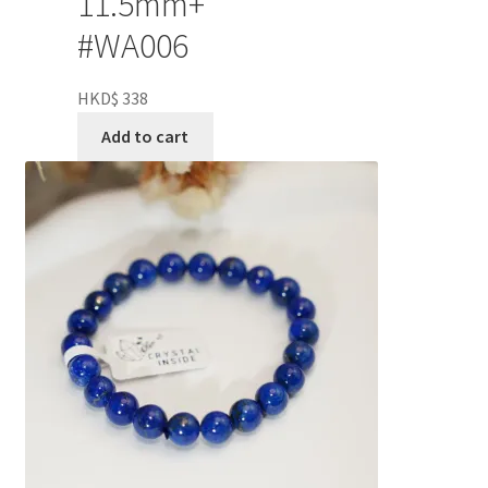
11.5mm+
#WA006
HKD$
338
Add to cart