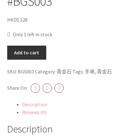
#BGS003
HKD$
128
Only 1 left in stock
青
Add to cart
金
石
SKU:
BGS003
Category:
青金石
Tags:
手串
,
青金石
8.5mm+
#BGS003
Share On:
quantity
Description
Reviews (0)
Description