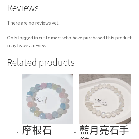
Reviews
There are no reviews yet.
Only logged in customers who have purchased this product
may leave a review.
Related products
摩根石
藍月亮石手