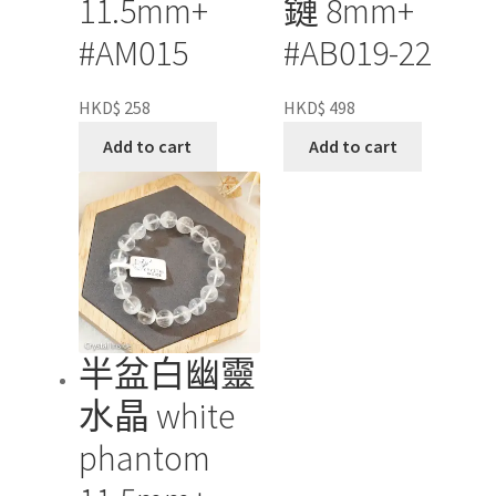
11.5mm+
鏈 8mm+
#AM015
#AB019-22
HKD$
258
HKD$
498
Add to cart
Add to cart
半盆白幽靈
水晶 white
phantom