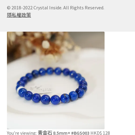
© 2018-2022 Crystal Inside. All Rights Reserved.
隱私權政策
You're viewing:
青金石 8.5mm+ #BGS003
HKD$
128