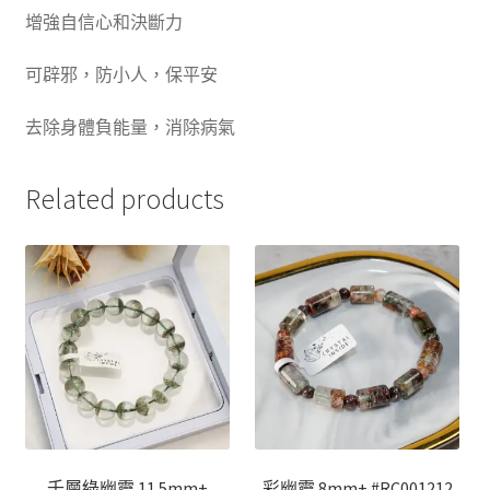
增強自信心和決斷力
可辟邪，防小人，保平安
去除身體負能量，消除病氣
Related products
千層綠幽靈 11.5mm+
彩幽靈 8mm+ #RC001212