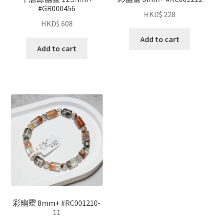
#GR000456
HKD$
228
HKD$
608
Add to cart
Add to cart
彩幽靈 8mm+ #RC001210-
11