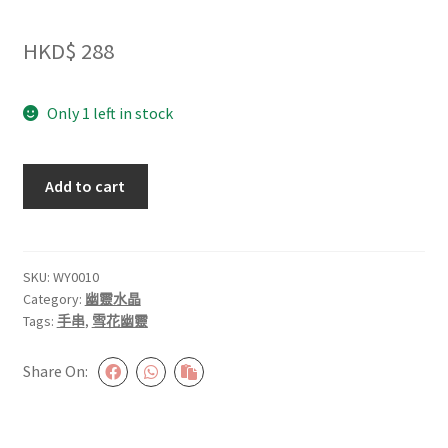
HKD$
288
Only 1 left in stock
星
Add to cart
切
雪
花
幽
SKU:
WY0010
Category:
幽靈水晶
靈
Tags:
手串
,
雪花幽靈
9.5mm+
#WY0010
Share On:
quantity