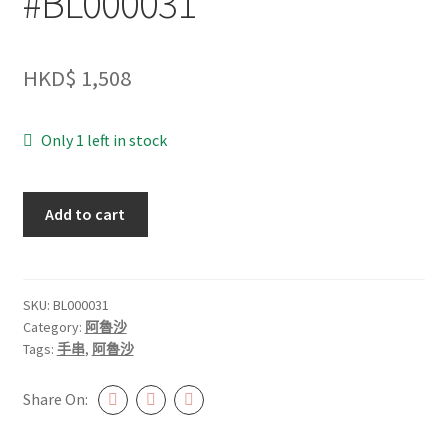
#BL000031
HKD$
1,508
Only 1 left in stock
阿
Add to cart
魯
沙
太
陽
SKU:
BL000031
Category:
阿魯沙
石
Tags:
手串
,
阿魯沙
11mm+
#BL000031
Share On:
quantity