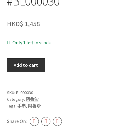
#BL000030
HKD$
1,458
Only 1 left in stock
阿
Add to cart
魯
沙
太
陽
SKU:
BL000030
Category:
阿魯沙
石
Tags:
手串
,
阿魯沙
11mm+
#BL000030
Share On:
quantity