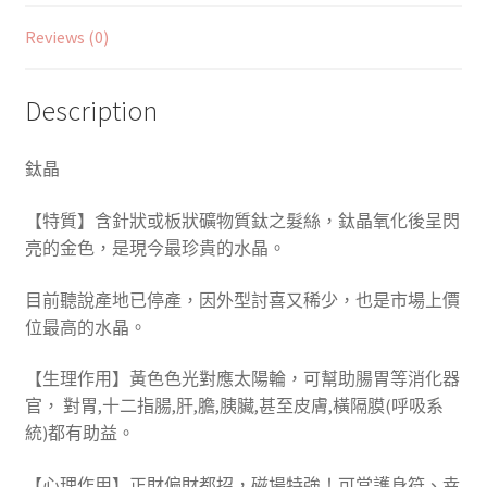
Reviews (0)
Description
鈦晶
【特質】含針狀或板狀礦物質鈦之髮絲，鈦晶氧化後呈閃
亮的金色，是現今最珍貴的水晶。
目前聽說產地已停產，因外型討喜又稀少，也是市場上價
位最高的水晶。
【生理作用】黃色色光對應太陽輪，可幫助腸胃等消化器
官， 對胃,十二指腸,肝,膽,胰臟,甚至皮膚,橫隔膜(呼吸系
統)都有助益。
【心理作用】正財偏財都招，磁場特強！可當護身符、幸