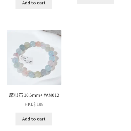
Add to cart
摩根石 10.5mm+ #AM012
HKD$
198
Add to cart