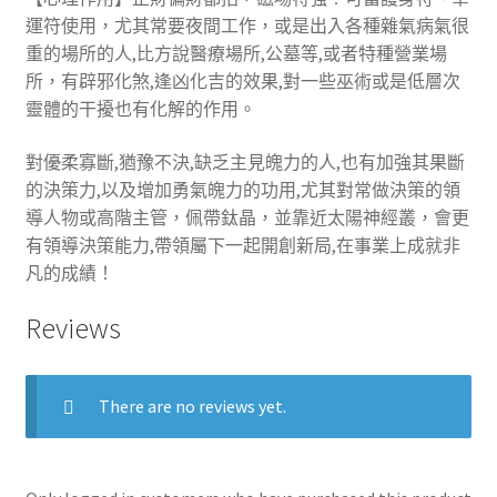
運符使用，尤其常要夜間工作，或是出入各種雜氣病氣很
重的場所的人,比方說醫療場所,公墓等,或者特種營業場
所，有辟邪化煞,逢凶化吉的效果,對一些巫術或是低層次
靈體的干擾也有化解的作用。
對優柔寡斷,猶豫不決,缺乏主見魄力的人,也有加強其果斷
的決策力,以及增加勇氣魄力的功用,尤其對常做決策的領
導人物或高階主管，佩帶鈦晶，並靠近太陽神經叢，會更
有領導決策能力,帶領屬下一起開創新局,在事業上成就非
凡的成績！
Reviews
There are no reviews yet.