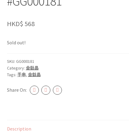
#GG000181
HKD$
568
Sold out!
SKU:
GG000181
Category:
金鈦晶
Tags:
手串
,
金鈦晶
Share On:
Description