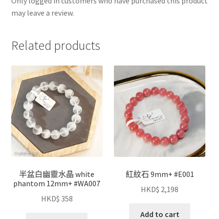
Only logged in customers who have purchased this product
may leave a review.
Related products
半盆白幽靈水晶 white
紅紋石 9mm+ #E001
phantom 12mm+ #WA007
HKD$
2,198
HKD$
358
Add to cart