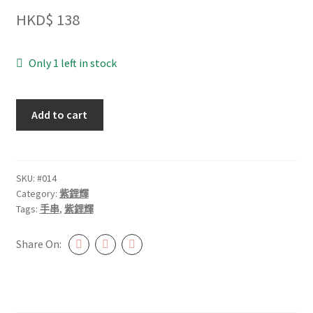
HKD$
138
Only 1 left in stock
紫
Add to cart
鋰
輝
8.5mm+
#014
SKU:
#014
Category:
紫鋰輝
quantity
Tags:
手串
,
紫鋰輝
Share On: