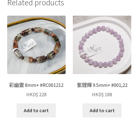
Related products
彩幽靈 8mm+ #RC001212
紫鋰輝 9.5mm+ #001,22
HKD$
228
HKD$
188
Add to cart
Add to cart