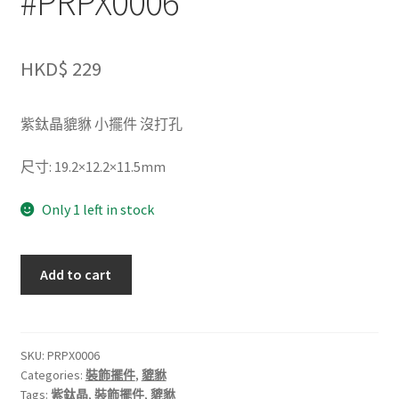
#PRPX0006
HKD$
229
紫鈦晶貔貅 小擺件 沒打孔
尺寸: 19.2×12.2×11.5mm
Only 1 left in stock
紫
Add to cart
鈦
晶
貔
貅
SKU:
PRPX0006
Categories:
裝飾擺件
,
貔貅
小
Tags:
紫鈦晶
,
裝飾擺件
,
貔貅
擺