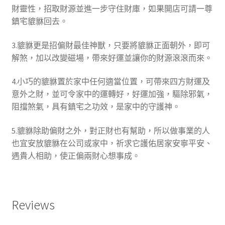
財靈性，招取財源並進一步守住財庫，如果開店可請一尊
鎮宅貔貅回去。
3.貔貅更是招偏財最佳神獸，只要將貔貅正面朝外，即可
解煞，加以改變磁場，帶來好運並讓你的財源滾滾而來。
4.小巧的貔貅置於家中任何適當位置，可帶來四方財運及
意外之財，並可令家中的運轉好，好運加強，驅除邪氣，
阻擋煞氣，具有鎮宅之功效，是家中的守護神。
5.貔貅除助偏財之外，對正財也有幫助，所以做事業的人
也宜安放貔貅在公司或家中，祈求它護佑居家安寧平安、
遇貴人相助，使正偏兩財心想事成。
Reviews