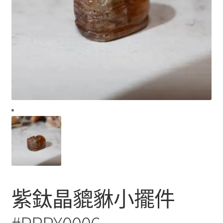
紫鈦晶貔貅小擺件