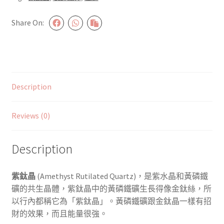
件
Share On:
#PRPX0006
quantity
Description
Reviews (0)
Description
紫鈦晶
(
Amethyst Rutilated Quartz)，
是紫水晶和黃磷鐵
礦的共生晶體，紫鈦晶中的黃磷鐵礦生長得像金鈦絲，所
以行內都稱它為
「
紫鈦晶
」
。黃磷鐵礦跟金鈦晶一樣有招
財的效果，而且能量很強。