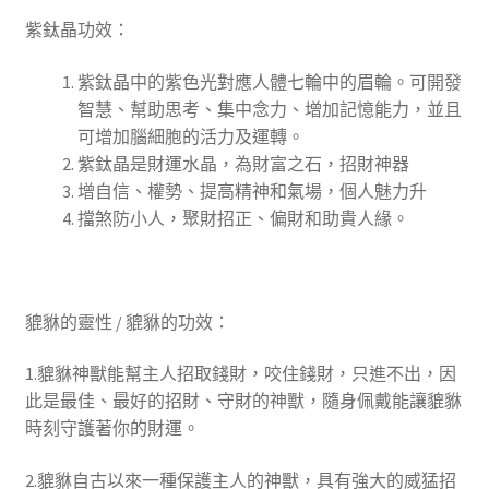
紫鈦晶功效：
紫鈦晶中的
紫色光對應人體七輪中的眉輪。可開發
智慧、幫助思考、集中念力、增加記憶能力，並且
可增加腦細胞的活力及運轉。
紫鈦晶是
財運水晶，為財富之石，招財神器
增自信、權勢、提高精神和氣場，個人魅力升
擋煞防小人，聚財招正、偏財和助貴人緣。
貔貅的靈性 / 貔貅的功效：
1.貔貅神獸能幫主人招取錢財，咬住錢財，只進不出，因
此是最佳、最好的招財、守財的神獸，隨身佩戴能讓貔貅
時刻守護著你的財運。
2.貔貅自古以來一種保護主人的神獸，具有強大的威猛招