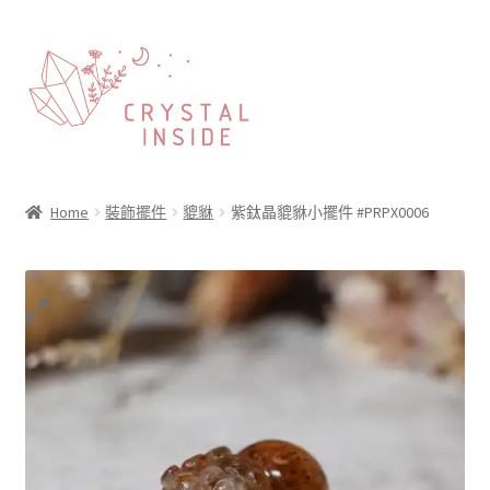
Home
裝飾擺件
貔貅
紫鈦晶貔貅小擺件 #PRPX0006