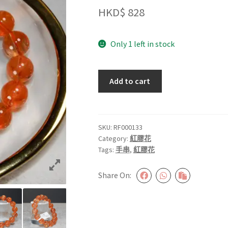
HKD$
828
Only 1 left in stock
紅
Add to cart
膠
花
13.5mm+
#RF000133
SKU:
RF000133
Category:
紅膠花
quantity
Tags:
手串
,
紅膠花
Share On: