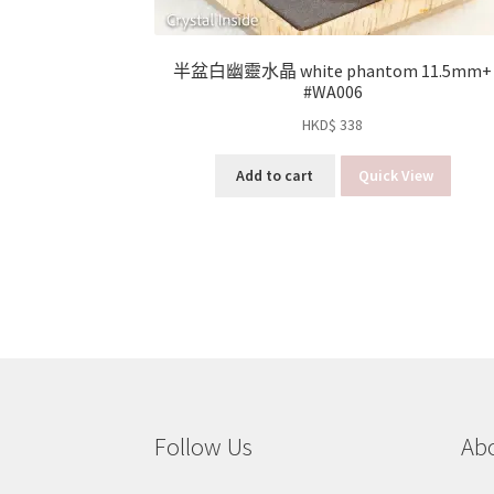
半盆白幽靈水晶 white phantom 11.5mm+
#WA006
HKD$
338
Add to cart
Quick View
Follow Us
Ab