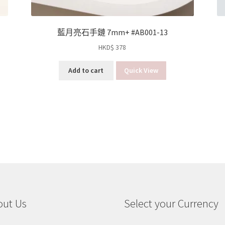
藍月亮石手鏈 7mm+ #AB001-13
HKD$
378
Add to cart
Quick View
out Us
Select your Currency