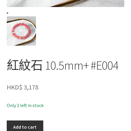
紅紋石 10.5mm+ #E004
HKD$
3,178
Only 1 left in stock
紅
Add to cart
紋