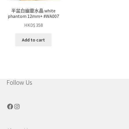
半盆白幽靈水晶 white
phantom 12mm+ #WA007
HKD$
358
Add to cart
Follow Us
Facebook
Instagram