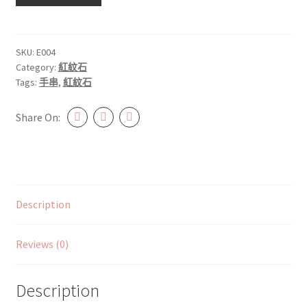
石
10.5mm+
#E004
SKU:
E004
Category:
紅紋石
quantity
Tags:
手串
,
紅紋石
Share On:
Description
Reviews (0)
Description