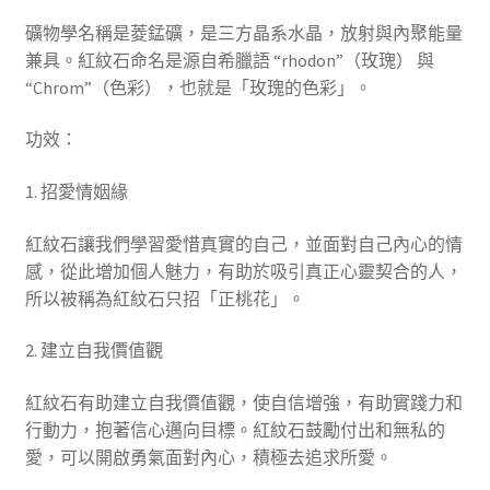
礦物學名稱是菱錳礦，是三方晶系水晶，放射與內聚能量
兼具。紅紋石命名是源自希臘語 “rhodon”（玫瑰） 與
“Chrom”（色彩），也就是「玫瑰的色彩」。
功效：
1. 招愛情姻緣
紅紋石讓我們學習愛惜真實的自己，並面對自己內心的情
感，從此增加個人魅力，有助於吸引真正心靈契合的人，
所以被稱為紅紋石只招「正桃花」。
2. 建立自我價值觀
紅紋石有助建立自我價值觀，使自信增強，有助實踐力和
行動力，抱著信心邁向目標。紅紋石鼓勵付出和無私的
愛，可以開啟勇氣面對內心，積極去追求所愛。