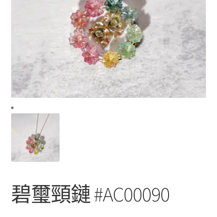
碧璽頸鏈 #AC00090