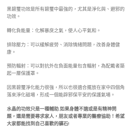
黑碧璽功效是所有碧璽中最強的，尤其是淨化與、避邪的
功效。
轉化負能量：化解暴戾之氣，使人心平氣和。
排除壓力：可以緩解疲勞、消除情緒問題，改善身體健
康。
預防輻射：可以對抗外在負面能量包含輻射，為配戴者築
起一層保護罩。
因黑碧璽淨化能力很強，所以也很適合擺放在家中四個角
落來淨化磁場，形成一個能辟邪保平安的保護氣場。
水晶的功效只是一種輔助.如果身體不適或是有精神問
題，還是需要尋求家人，朋友或者專業的醫療協助！希望
大家都能找到自己喜歡的礦石!