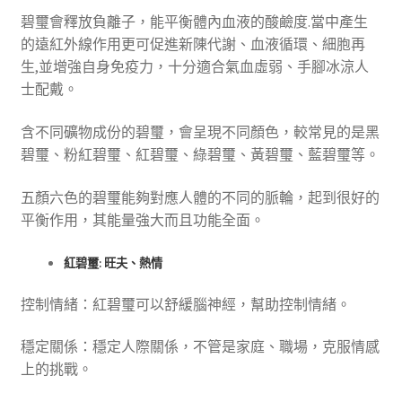
碧璽會釋放負離子，能平衡體內血液的酸鹼度.當中產生
的遠紅外線作用更可促進新陳代謝、血液循環、細胞再
生,並增強自身免疫力，十分適合氣血虛弱、手腳冰涼人
士配戴。
含不同礦物成份的碧璽，會呈現不同顏色，較常見的是黑
碧璽、粉紅碧璽、紅碧璽、綠碧璽、黃碧璽、藍碧璽等。
五顏六色的碧璽能夠對應人體的不同的脈輪，起到很好的
平衡作用，其能量強大而且功能全面。
紅碧璽: 旺夫、熱情
控制情緒：紅碧璽可以舒緩腦神經，幫助控制情緒。
穩定關係：穩定人際關係，不管是家庭、職場，克服情感
上的挑戰。