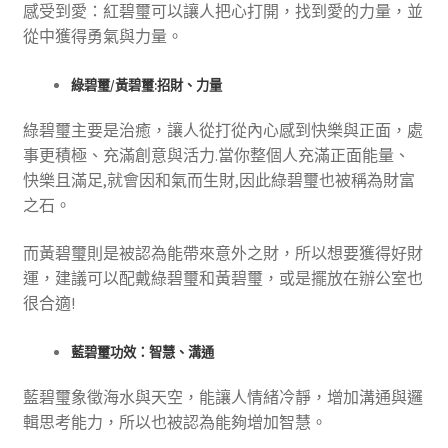
感受到愛：紅碧璽可以讓人把心打開，找到愛的力量，並
從中獲得勇氣與力量。
綠碧璽/黃碧璽:招財、力量
綠碧璽主要是治癒，讓人從打從內心感到快樂與正面，處
事更積極、充滿創意與活力.當你整個人充滿正面能量、
快樂且滿足,就會因和氣而生財,因此綠碧璽也被稱為財富
之石。
而黃碧璽則是被認為能帶來意外之財，所以想要獲得好財
運，建議可以配戴綠碧璽和黃碧璽，或是擺放在辦公室也
很合適!
藍碧璽功效：智慧、溝通
藍碧璽象徵海水與天空，能讓人情緒冷靜，增加溝通與邏
輯思考能力，所以也被認為能夠增加智慧。