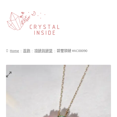
Home
首飾
項鏈與鏈墜
碧璽頸鏈 #AC00090