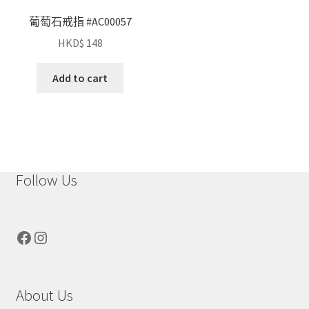
葡萄石戒指 #AC00057
HKD$
148
Add to cart
Follow Us
Facebook
Instagram
About Us