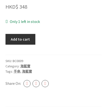
HKD$
348
Only 1 left in stock
海
Add to cart
藍
寶
9mm+
#BC0009
SKU:
BC0009
Category:
海藍寶
quantity
Tags:
手串
,
海藍寶
Share On: