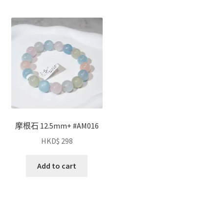
摩根石 12.5mm+ #AM016
HKD$
298
Add to cart