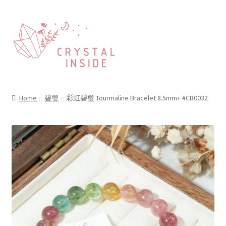
Home
碧璽
彩虹碧璽 Tourmaline Bracelet 8.5mm+ #CB0032