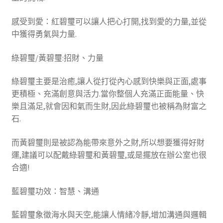
感受到愛：紅碧璽可以讓人把心打開,找到愛的力量,並從
中獲得勇氣與力量.
綠碧璽/黃碧璽:招財、力量
綠碧璽主要是治癒,讓人從打從內心感到快樂與正面,處事
更積極、充滿創意與活力.當你整個人充滿正面能量、快
樂且滿足,就會因和氣而生財,因此綠碧璽也被稱為財富之
石.
而黃碧璽則是被認為能帶來意外之財,所以想要獲得好財
運,建議可以配戴綠碧璽和黃碧璽,或是擺放在辦公室也很
合適!
藍碧璽功效：智慧、溝通
藍碧璽象徵海水與天空,能讓人情緒冷靜,增加溝通與邏輯