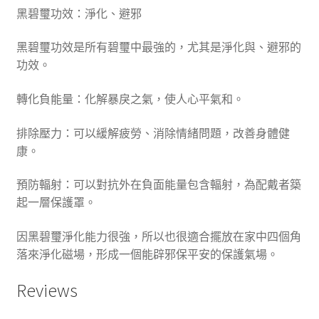
黑碧璽功效：淨化、避邪
黑碧璽功效是所有碧璽中最強的，尤其是淨化與、避邪的
功效。
轉化負能量：化解暴戾之氣，使人心平氣和。
排除壓力：可以緩解疲勞、消除情緒問題，改善身體健
康。
預防輻射：可以對抗外在負面能量包含輻射，為配戴者築
起一層保護罩。
因黑碧璽淨化能力很強，所以也很適合擺放在家中四個角
落來淨化磁場，形成一個能辟邪保平安的保護氣場。
Reviews