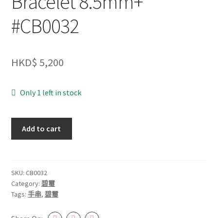
Bracelet 8.5mm+
#CB0032
HKD$
5,200
Only 1 left in stock
彩
Add to cart
虹
碧
璽
Tourmaline
SKU:
CB0032
Category:
碧璽
Bracelet
Tags:
手串
,
碧璽
8.5mm+
#CB0032