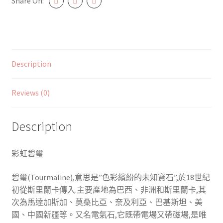
Share On:
quantity
Description
Reviews (0)
Description
彩虹碧璽
碧璽(Tourmaline),意思是”色彩繽紛的未知寶石”,於18世紀
初從斯里蘭卡傳入.主要產地為巴西、非洲和斯里蘭卡,其
次為馬達加斯加、莫桑比亞、奈及利亞、巴基斯坦、美
國、中國新疆等。又名電氣石,它既帶電場又帶磁場,是唯