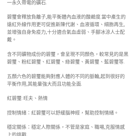
一永久帶電的礦石.
碧璽會釋放負離子,能平衡體內血液的酸鹼度.當中產生的
遠紅外線作用更可促進新陳代謝、血液循環、細胞再生,
並增強自身免疫力,十分適合氣血虛弱、手腳冰涼人士配
戴。
含不同礦物成份的碧璽，會呈現不同顏色，較常見的是黑
碧璽、粉紅碧璽、紅碧璽、綠碧璽、黃碧璽、藍碧璽等.
五顏六色的碧璽能夠對應人體的不同的脈輪,起到很好的
平衡作用,其能量強大而且功能全面.
紅碧璽: 旺夫、熱情
控制情緒：紅碧璽可以舒緩腦神經，幫助控制情緒。
穩定關係：穩定人際關係，不管是家庭、職場,克服情感
上的挑戰.