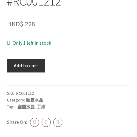
#RC001212
HKD$
228
Only 1 left in stock
彩
Add to cart
幽
靈
8mm+
#RC001212
SKU:
RC001212
Category:
幽靈水晶
quantity
Tags:
幽靈水晶
,
手串
Share On: