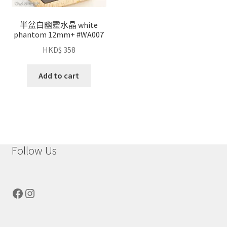
半盆白幽靈水晶 white
phantom 12mm+ #WA007
HKD$
358
Add to cart
Follow Us
Facebook
Instagram