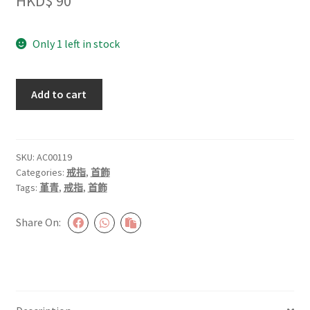
HKD$
90
Only 1 left in stock
堇
Add to cart
青
戒
指
#AC00119
SKU:
AC00119
Categories:
戒指
,
首飾
quantity
Tags:
堇青
,
戒指
,
首飾
Share On: