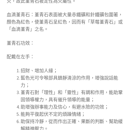
火，故此堇青石被定性為火屬性。
血滴堇青石：堇青石表面
被大量赤鐵礦和針鐵礦包圍著，
顏色為紅色，使堇青石呈紅色，因而有「草莓堇青石」或
「血滴堇青」之名。
堇青石功效：
配戴在左手：
招財、增加人緣；
藍色光可令喉部具鎮靜清涼的作用，增強說話能
力；
堇青石對「理性」和「靈性」有調和作用，能助鞏
固領導權力，具有催升領導的能量；
助增強辦事能力及信心，有避水險的功效；
能夠平復起伏不定的煩躁情緒；
助
保持冷靜，從而作出正確、果斷的判斷、幫助緩
解精神壓力。