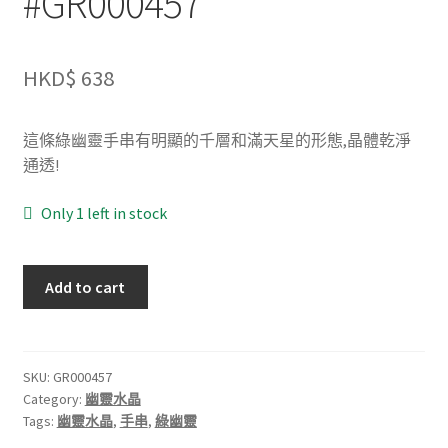
#GR000457
HKD$
638
這條綠幽靈手串有明顯的千層和滿天星的形態,晶體乾淨
通透!
Only 1 left in stock
千
Add to cart
層
綠
幽
靈
SKU:
GR000457
Category:
幽靈水晶
11.5mm+
Tags:
幽靈水晶
,
手串
,
綠幽靈
#GR000457