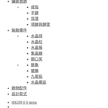
鑲嵌首飾
戒指
手鏈
耳環
項鏈與鏈墜
裝飾擺件
水晶球
水晶柱
水晶簇
紫晶鎮
開口笑
龍龜
貔貅
九尾狐
水晶擺設
飾物配件
設計款式
HKD$
0
0 items