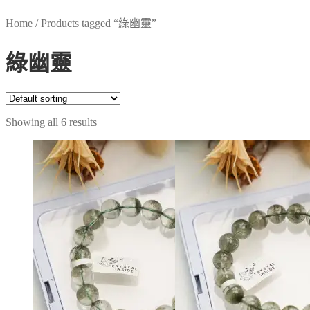
Home
/
Products tagged “綠幽靈”
綠幽靈
Showing all 6 results