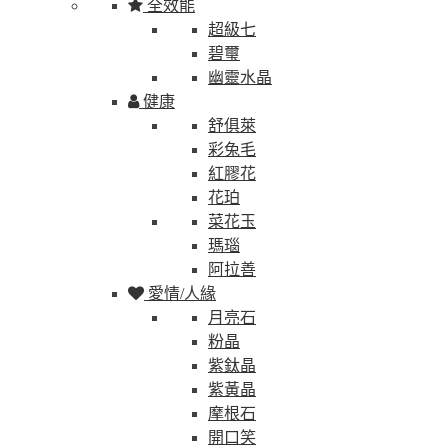
全效能
超級七
碧璽
幽靈水晶
健康
舒俱萊
彩兔毛
紅膠花
花珀
菜花玉
瑪瑙
阿拉善
愛情/人緣
月亮石
粉晶
紫鈦晶
紫黃晶
摩根石
開口笑