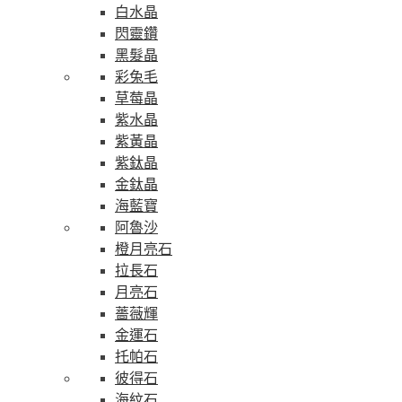
白水晶
閃靈鑽
黑髮晶
彩兔毛
草莓晶
紫水晶
紫黃晶
紫鈦晶
金鈦晶
海藍寶
阿魯沙
橙月亮石
拉長石
月亮石
薔薇輝
金運石
托帕石
彼得石
海紋石