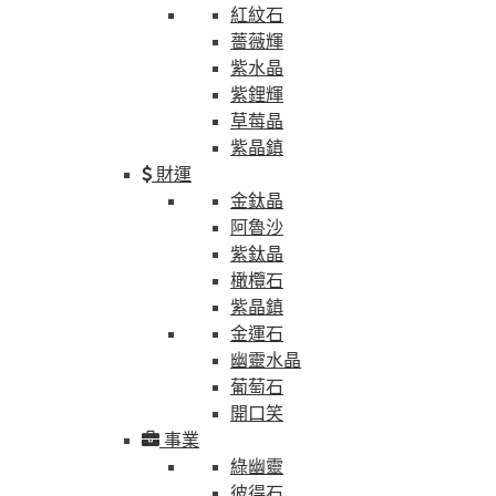
紅紋石
薔薇輝
紫水晶
紫鋰輝
草莓晶
紫晶鎮
財運
金鈦晶
阿魯沙
紫鈦晶
橄欖石
紫晶鎮
金運石
幽靈水晶
葡萄石
開口笑
事業
綠幽靈
彼得石