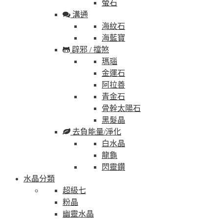
螢石
溝通
海紋石
海藍寶
辟邪 / 擋煞
瑪瑙
金運石
阿拉善
青金石
骨幹太陽石
黑髮晶
去負能量/淨化
白水晶
龍龜
閃靈鑽
水晶分類
超級七
粉晶
幽靈水晶