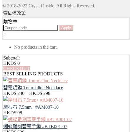
© 2018-2022 Crystal Inside. All Rights Reserved.
隱私權政策
購物車
Apply
No products in the cart.
Subtotal:
HKD$
0
CHECKOUT
BEST SELLING PRODUCTS
碧璽項鏈 Tourmaline Necklace
HKD$
240
–
HKD$
298
摩根石 7.5mm+ #AM007-10
HKD$
98
蝴蝶雕刻碧璽手鏈 #BTB001-07