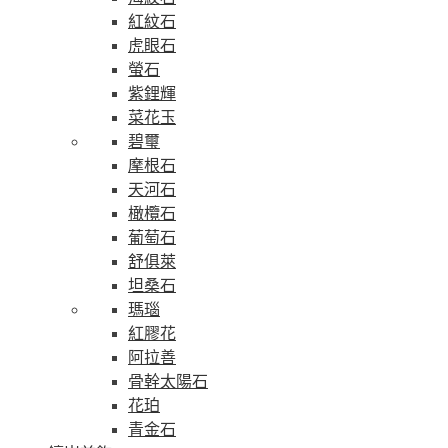
紅紋石
虎眼石
螢石
紫鋰輝
菜花玉
碧璽
摩根石
天河石
橄欖石
葡萄石
舒俱萊
坦桑石
瑪瑙
紅膠花
阿拉善
骨幹太陽石
花珀
青金石