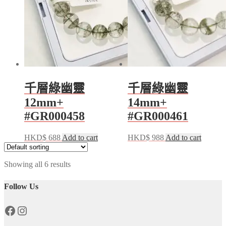
千層綠幽靈
千層綠幽靈
12mm+
14mm+
#GR000458
#GR000461
HKD$
688
Add to cart
HKD$
988
Add to cart
Showing all 6 results
Follow Us
Facebook
Instagram