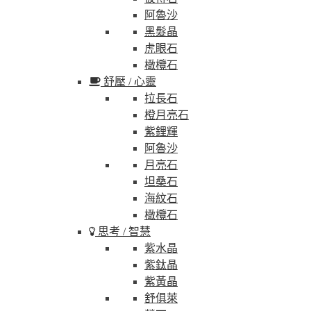
阿魯沙
黑髮晶
虎眼石
橄欖石
舒壓 / 心靈
拉長石
橙月亮石
紫鋰輝
阿魯沙
月亮石
坦桑石
海紋石
橄欖石
思考 / 智慧
紫水晶
紫鈦晶
紫黃晶
舒俱萊