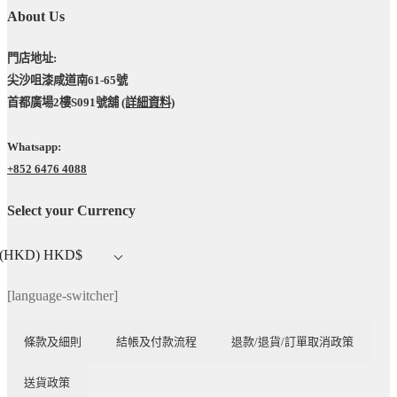
About Us
門店地址:
尖沙咀漆咸道南61-65號
首都廣場2樓S091號舖
(詳細資料)
Whatsapp:
+852 6476 4088
Select your Currency
(HKD)
HKD$
[language-switcher]
條款及細則
結帳及付款流程
退款/退貨/訂單取消政策
送貨政策