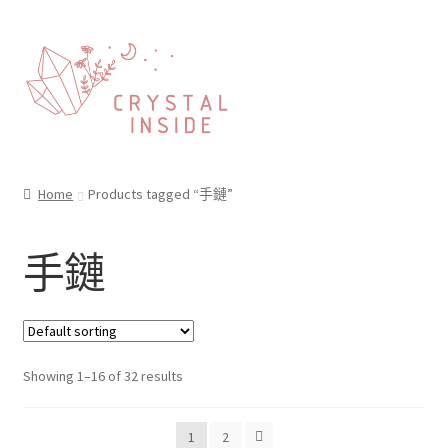
Home
Products tagged “手鏈”
手鏈
Showing 1–16 of 32 results
1
2