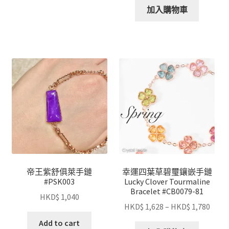
加入購物車
帝王紫舒俱萊手鏈
幸運四葉草碧璽鑲嵌手鏈
#PSK003
Lucky Clover Tourmaline
Bracelet #CB0079-81
HKD$
1,040
HKD$
1,628
–
HKD$
1,780
Add to cart