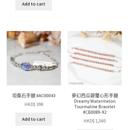
Add to cart
坦桑石手鏈 #AC00043
夢幻西瓜碧璽心形手鏈
Dreamy Watermelon
HKD$
398
Tourmaline Bracelet
#CB0089-92
Add to cart
HKD$
1,560