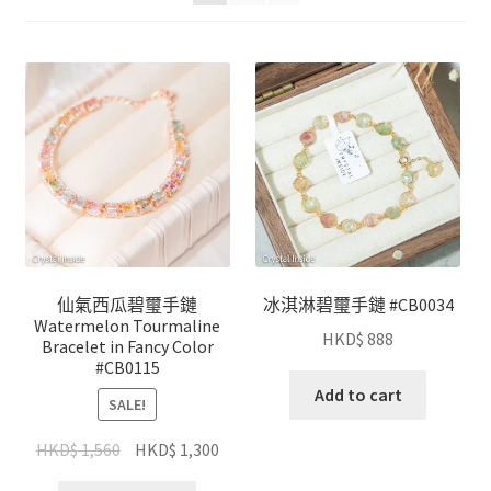
仙氣西瓜碧璽手鏈
冰淇淋碧璽手鏈 #CB0034
Watermelon Tourmaline
HKD$
888
Bracelet in Fancy Color
#CB0115
Add to cart
SALE!
HKD$
1,560
HKD$
1,300