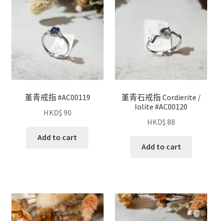
堇青戒指 #AC00119
堇青石戒指 Cordierite /
Iolite #AC00120
HKD$
90
HKD$
88
Add to cart
Add to cart