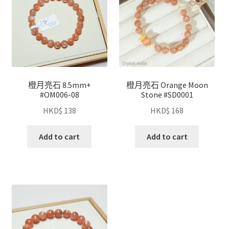
橙月亮石 8.5mm+
橙月亮石 Orange Moon
#OM006-08
Stone #SD0001
HKD$
138
HKD$
168
Add to cart
Add to cart