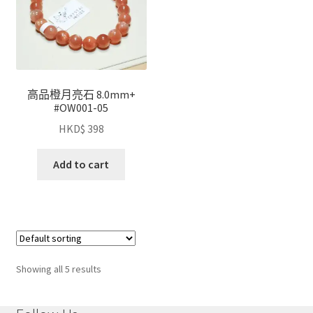
高品橙月亮石 8.0mm+
#OW001-05
HKD$
398
Add to cart
Showing all 5 results